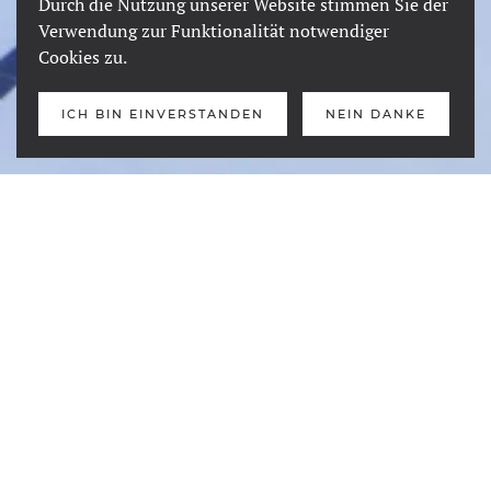
Durch die Nutzung unserer Website stimmen Sie der
Verwendung zur Funktionalität notwendiger
Cookies zu.
ICH BIN EINVERSTANDEN
NEIN DANKE
Gruppen im
Schwimmverein
In der Abteilung Schwimmen des TSV
Fischachs besteht die Möglichkeit, individuell
auf die Stärken und Schwächen der einzelnen
Schwimmer einzugehen. Dies wird bei uns
durch 6 unterschiedliche Gruppen